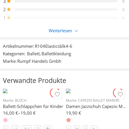
3
0
2
0
1
0
Weiterlesen
Nur eingeloggte Kunden, die dieses Produkt gekauft haben,
können eine Bewertung abgeben.
Artikelnummer:
R104Elasticsblk4-6
Kategorien:
Ballett
,
Ballettkleidung
Rezensionen
Marke:
Rumpf Handels Gmbh
Es liegen noch keine Bewertungen vor.
Verwandte Produkte
Marke:
BLOCH
Marke:
CAPEZIO BALLET MAKERS
Ballett-Schläppchen für Kinder
Damen Jazzschuh Capezio Modell H07 für Barfußtanzen mit Unterstützung
16,00
€
–
19,00
€
19,90
€
1
1.5
26.5
27
6
L
M
S
XL