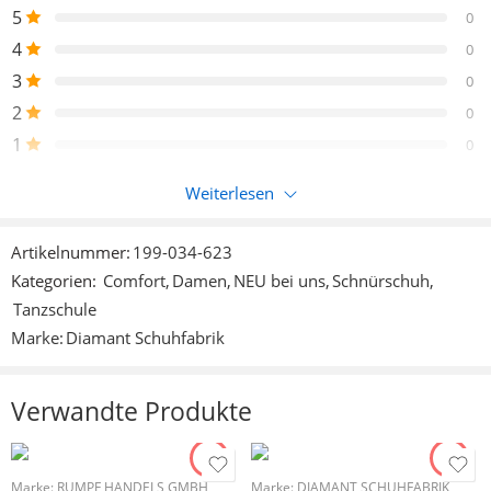
5
0
4
0
3
0
2
0
1
0
Weiterlesen
Nur eingeloggte Kunden, die dieses Produkt gekauft haben,
können eine Bewertung abgeben.
Artikelnummer:
199-034-623
Kategorien:
Comfort
,
Damen
,
NEU bei uns
,
Schnürschuh
,
Rezensionen
Tanzschule
Es liegen noch keine Bewertungen vor.
Marke:
Diamant Schuhfabrik
Verwandte Produkte
Marke:
RUMPF HANDELS GMBH
Marke:
DIAMANT SCHUHFABRIK