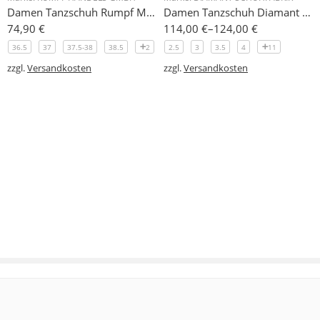
Damen Tanzschuh Rumpf Modell BL502
Damen Tanzschuh Diamant Modell 51
74,90
€
114,00
€
–
124,00
€
36.5
37
37.5-38
38.5
2
2.5
3
3.5
4
11
zzgl.
Versandkosten
zzgl.
Versandkosten