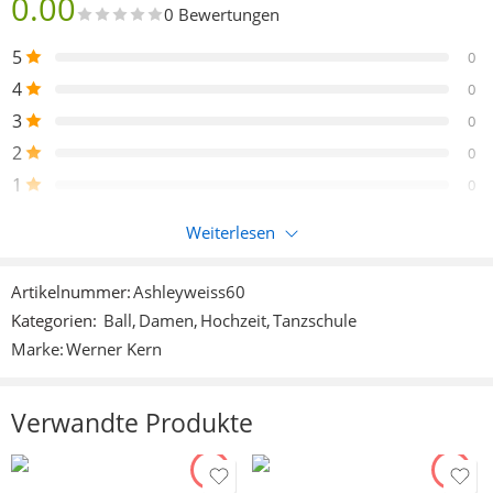
0.00
0 Bewertungen
5
0
4
0
3
0
2
0
1
0
Weiterlesen
Nur eingeloggte Kunden, die dieses Produkt gekauft haben,
können eine Bewertung abgeben.
Artikelnummer:
Ashleyweiss60
Kategorien:
Ball
,
Damen
,
Hochzeit
,
Tanzschule
Rezensionen
Marke:
Werner Kern
Es liegen noch keine Bewertungen vor.
Verwandte Produkte