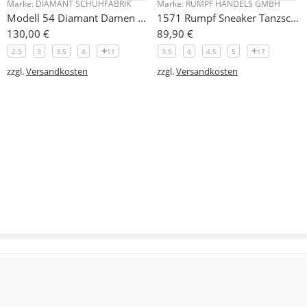
Marke:
DIAMANT SCHUHFABRIK
Marke:
RUMPF HANDELS GMBH
Modell 54 Diamant Damen Tanzschuhe
1571 Rumpf Sneaker Tanzschuh Rumpf mit Chromledersohle
130,00
€
89,90
€
2.5
3
3.5
4
11
3.5
4
4.5
5
17
zzgl.
Versandkosten
zzgl.
Versandkosten