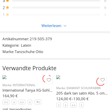
3
0
2
0
1
0
Weiterlesen
Nur eingeloggte Kunden, die dieses Produkt gekauft haben,
können eine Bewertung abgeben.
Artikelnummer:
219-505-379
Kategorie:
Latein
Rezensionen
Marke:
Tanzschuhe Otto
Es liegen noch keine Bewertungen vor.
Verwandte Produkte
Marke:
INTERNATIONAL
Marke:
DIAMANT SCHUHFABRIK
International Tanya XG-Sohle, beige Satin 7,5 cm slim
205 dark tan satin Abs. 5 cm Restpaare
164,90
€
124,00
€
–
130,00
€
3.5
4
4.5
5
3
3
4
4.5
5
zzgl.
Versandkosten