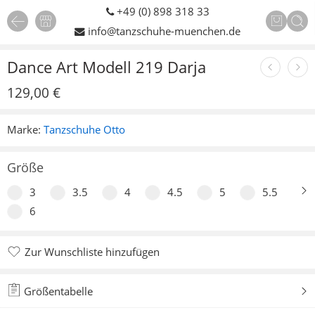
+49 (0) 898 318 33
1
/
4
info@tanzschuhe-muenchen.de
Dance Art Modell 219 Darja
129,00
€
Marke:
Tanzschuhe Otto
Größe
3
3.5
4
4.5
5
5.5
6
Zur Wunschliste hinzufügen
Zur Wunschliste hinzugefügt
Größentabelle