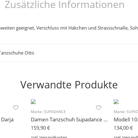
Zusätzliche Informationen
sweiten geeignet, Verschluss mit Häkchen und Strassschnalle, Soh
Tanzschuhe Otto
Verwandte Produkte
Marke:
SUPADANCE
Marke:
SUPA
 Darja
Damen Tanzschuh Supadance Modell 1066
159,90
€
134,00
€
zzgl.
Versandkosten
zzgl.
Versand