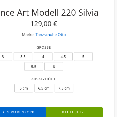
nce Art Modell 220 Silvia
129,00
€
Marke:
Tanzschuhe Otto
GRÖSSE
3
3.5
4
4.5
5
5.5
6
ABSATZHÖHE
5 cm
6.5 cm
7.5 cm
N DEN WARENKORB
KAUFE JETZT