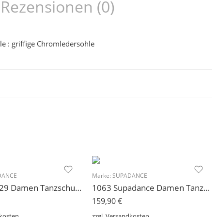
Rezensionen (0)
le : griffige Chromledersohle
DANCE
Marke:
SUPADANCE
Modell 1029 Damen Tanzschuh Supadance nur noch 1 Paar Gr. 5 (38) 7,5 cm Absatz
1063 Supadance Damen Tanzschuh Lateinsandale für schmale Füße 5 cm
159,90
€
kosten
zzgl.
Versandkosten