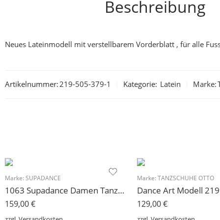
Beschreibung
Neues Lateinmodell mit verstellbarem Vorderblatt , für alle Fus
Artikelnummer:
219-505-379-1
Kategorie:
Latein
Marke:
Marke:
SUPADANCE
Marke:
TANZSCHUHE OTTO
1063 Supadance Damen Tanzschuh schmale Passform 6,5 cm
Dance Art Modell 219
159,00
€
129,00
€
zzgl.
Versandkosten
zzgl.
Versandkosten