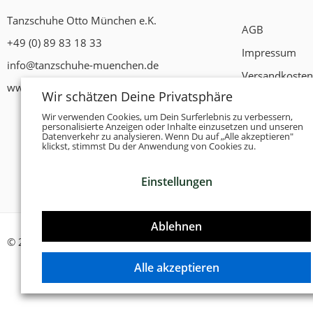
Tanzschuhe Otto München e.K.
AGB
+49 (0) 89 83 18 33
Impressum
info@tanzschuhe-muenchen.de
Versandkosten
www.tanzschuhe-muenchen.de
Wir schätzen Deine Privatsphäre
Widerrufsrech
Wir verwenden Cookies, um Dein Surferlebnis zu verbessern,
Datenschutzer
personalisierte Anzeigen oder Inhalte einzusetzen und unseren
Datenverkehr zu analysieren. Wenn Du auf „Alle akzeptieren"
Zahlungsbedi
klickst, stimmst Du der Anwendung von Cookies zu.
Einstellungen
Ablehnen
© 2026 -
Tanzschuhe Otto München e.K.
- Alle Rechte vorbehal
Alle akzeptieren