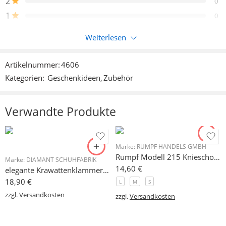
2
0
1
0
Weiterlesen
Nur eingeloggte Kunden, die dieses Produkt gekauft haben,
können eine Bewertung abgeben.
Artikelnummer:
4606
Kategorien:
Geschenkideen
,
Zubehör
Rezensionen
Es liegen noch keine Bewertungen vor.
Verwandte Produkte
Marke:
RUMPF HANDELS GMBH
Rumpf Modell 215 Knieschoner
Marke:
DIAMANT SCHUHFABRIK
14,60
€
elegante Krawattenklammer silberfarben
18,90
€
L
M
S
zzgl.
Versandkosten
zzgl.
Versandkosten