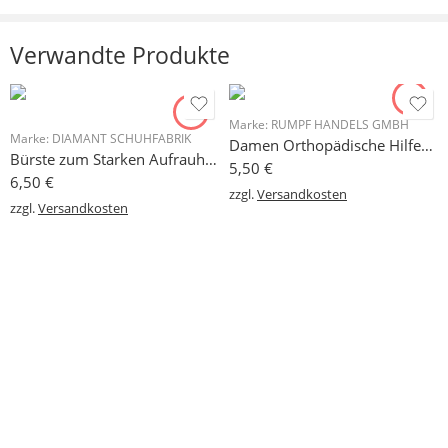
Es liegen noch keine Bewertungen vor.
Verwandte Produkte
Marke:
RUMPF HANDELS GMBH
Marke:
DIAMANT SCHUHFABRIK
Damen Orthopädische Hilfen hilft bei Hallux Valgus
Bürste zum Starken Aufrauhen der Sohlen
5,50
€
6,50
€
zzgl.
Versandkosten
zzgl.
Versandkosten