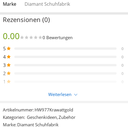
Marke
Diamant Schuhfabrik
Rezensionen (0)
0.00
0 Bewertungen
5
0
4
0
3
0
2
0
1
0
Weiterlesen
Nur eingeloggte Kunden, die dieses Produkt gekauft haben,
können eine Bewertung abgeben.
Artikelnummer:
HW977Krawattgold
Kategorien:
Geschenkideen
,
Zubehör
Rezensionen
Marke:
Diamant Schuhfabrik