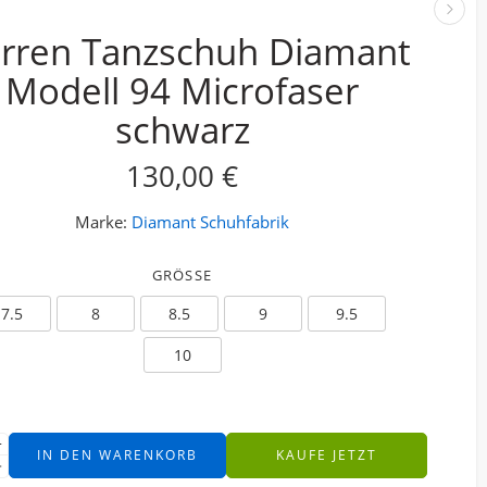
rren Tanzschuh Diamant
Modell 94 Microfaser
schwarz
130,00
€
Marke:
Diamant Schuhfabrik
GRÖSSE
7.5
8
8.5
9
9.5
10
IN DEN WARENKORB
KAUFE JETZT