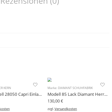
Rezensionen (0)
R KERN
Marke:
DIAMANT SCHUHFABRIK
Kern Modell 28050 Capri Einlagenschuh Herrentanzschuh Allround
Modell 85 Lack Diamant Herren Tanzschuh Turnier für breite Füße
130,00
€
kosten
zzgl.
Versandkosten