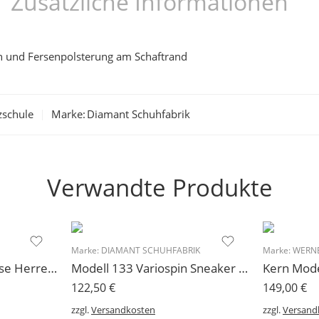
Zusätzliche Informationen
en und Fersenpolsterung am Schaftrand
zschule
Marke:
Diamant Schuhfabrik
Verwandte Produkte
Marke:
DIAMANT SCHUHFABRIK
Marke:
WERNE
Bryan Watson Ray Rose Herren Tanzschuh Latein
Modell 133 Variospin Sneaker Diamant Herren für Draußen und Drinnen
122,50
€
149,00
€
zzgl.
Versandkosten
zzgl.
Versand