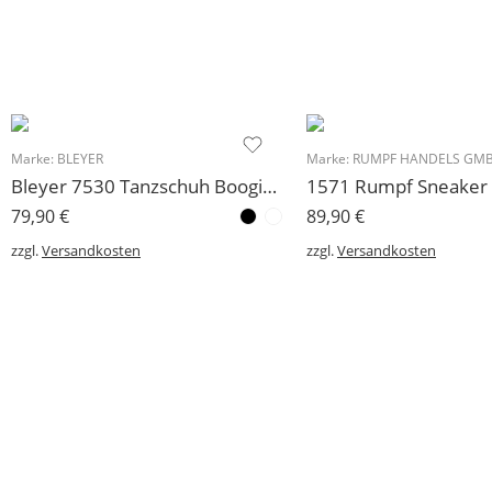
Marke:
BLEYER
Marke:
RUMPF HANDELS GM
Bleyer 7530 Tanzschuh Boogie Rock´n Roll viele Größen wieder eingetroffen!
79,90
€
89,90
€
zzgl.
Versandkosten
zzgl.
Versandkosten