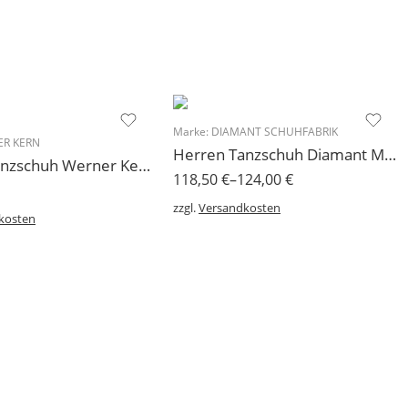
Marke:
DIAMANT SCHUHFABRIK
R KERN
Herren Tanzschuh Diamant Modell 85 K-Weite für breite Füße, für lose Einlagen geeignet
Herren Tanzschuh Werner Kern Modell 28023
118,50
€
–
124,00
€
zzgl.
Versandkosten
kosten