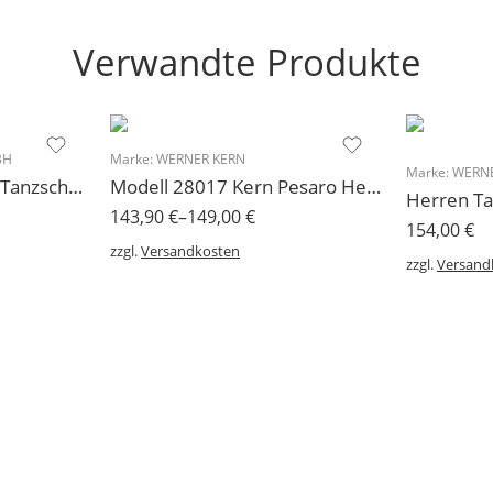
Verwandte Produkte
BH
Marke:
WERNER KERN
Marke:
WERNE
1571 Rumpf Sneaker Tanzschuh Rumpf mit Chromledersohle
Modell 28017 Kern Pesaro Herren Tanzschuh
143,90
€
–
149,00
€
154,00
€
zzgl.
Versandkosten
zzgl.
Versand