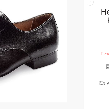
H
Dies
V