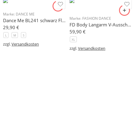
Marke:
DANCE ME
Marke:
FASHION DANCE
Dance Me BL241 schwarz Fledermausärmel
FD Body Langarm V-Ausschnit Mesh + Hemdkragen Gr. XXL
29,90
€
59,90
€
L
M
S
XL
zzgl.
Versandkosten
zzgl.
Versandkosten