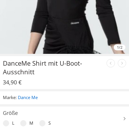
1
/
2
DanceMe Shirt mit U-Boot-
Ausschnitt
34,90
€
Marke:
Dance Me
Größe
L
M
S