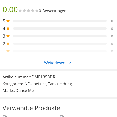
0.00
0 Bewertungen
5
0
4
0
3
0
2
0
1
0
Weiterlesen
Nur eingeloggte Kunden, die dieses Produkt gekauft haben,
können eine Bewertung abgeben.
Artikelnummer:
DMBL353DR
Kategorien:
NEU bei uns
,
Tanzkleidung
Rezensionen
Marke:
Dance Me
Es liegen noch keine Bewertungen vor.
Verwandte Produkte